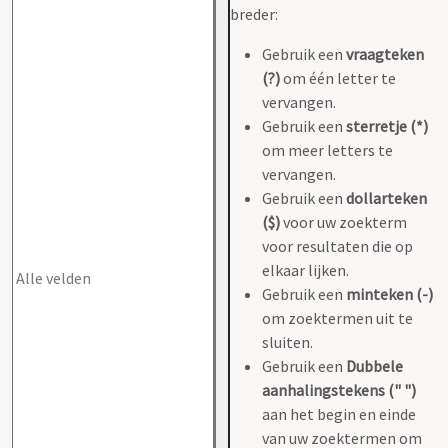
breder:
Gebruik een
vraagteken
(?)
om één letter te
vervangen.
Gebruik een
sterretje (*)
om meer letters te
vervangen.
Gebruik een
dollarteken
($)
voor uw zoekterm
voor resultaten die op
elkaar lijken.
Gebruik een
minteken (-)
om zoektermen uit te
sluiten.
Gebruik een
Dubbele
aanhalingstekens (" ")
aan het begin en einde
van uw zoektermen om