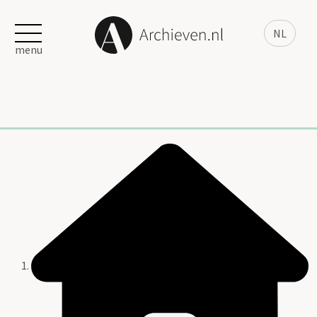
NL
menu