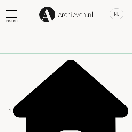
NL
menu