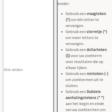
breder:
Gebruik een
vraagteken
(?)
om één letter te
vervangen.
Gebruik een
sterretje (*)
om meer letters te
vervangen.
Gebruik een
dollarteken
($)
voor uw zoekterm
voor resultaten die op
elkaar lijken.
Gebruik een
minteken (-)
om zoektermen uit te
sluiten.
Gebruik een
Dubbele
aanhalingstekens (" ")
aan het begin en einde
van uw zoektermen om