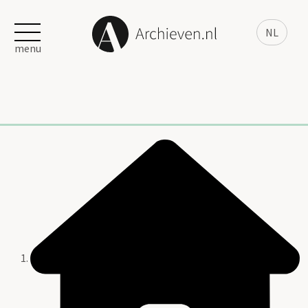
NL
menu