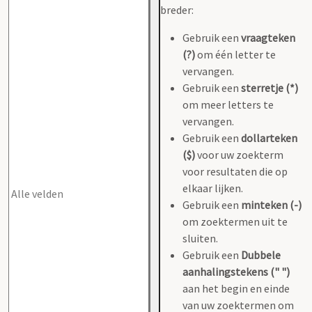
breder:
Gebruik een
vraagteken
(?)
om één letter te
vervangen.
Gebruik een
sterretje (*)
om meer letters te
vervangen.
Gebruik een
dollarteken
($)
voor uw zoekterm
voor resultaten die op
elkaar lijken.
Gebruik een
minteken (-)
om zoektermen uit te
sluiten.
Gebruik een
Dubbele
aanhalingstekens (" ")
aan het begin en einde
van uw zoektermen om