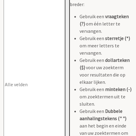
breder:
Gebruik een
vraagteken
(?)
om één letter te
vervangen.
Gebruik een
sterretje (*)
om meer letters te
vervangen.
Gebruik een
dollarteken
($)
voor uw zoekterm
voor resultaten die op
elkaar lijken.
Gebruik een
minteken (-)
om zoektermen uit te
sluiten.
Gebruik een
Dubbele
aanhalingstekens (" ")
aan het begin en einde
van uw zoektermen om