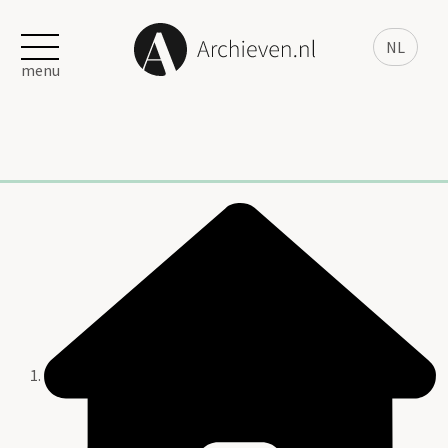
NL
menu