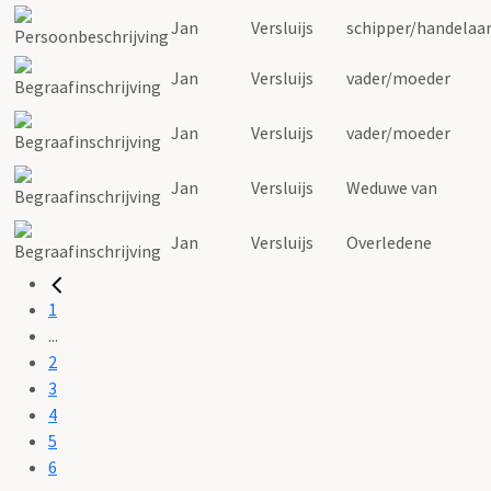
Jan
Versluijs
schipper/handelaa
Jan
Versluijs
vader/moeder
Jan
Versluijs
vader/moeder
Jan
Versluijs
Weduwe van
Jan
Versluijs
Overledene
1
...
2
3
4
5
6