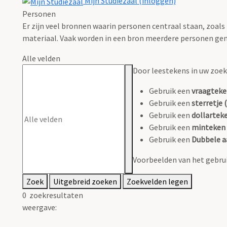
Mijn Studiezaal (inloggen)
Personen
Er zijn veel bronnen waarin personen centraal staan, zoals
materiaal. Vaak worden in een bron meerdere personen gen
Alle velden
Door leestekens in uw zoeko
Gebruik een
vraagteke
Gebruik een
sterretje (
Gebruik een
dollarteke
Gebruik een
minteken 
Gebruik een
Dubbele a
Voorbeelden van het gebrui
Zoek
Uitgebreid zoeken
Zoekvelden legen
0
zoekresultaten
weergave: