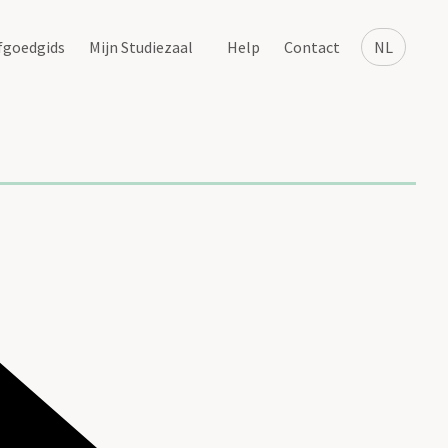
fgoedgids
Mijn Studiezaal
Help
Contact
NL