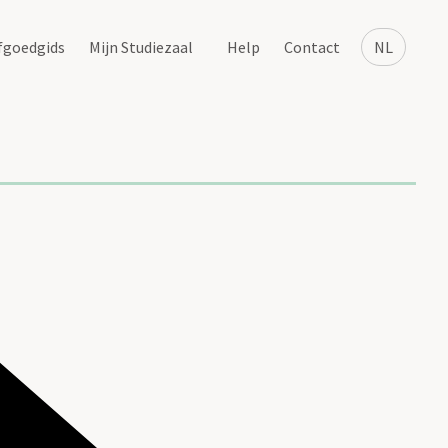
fgoedgids
Mijn Studiezaal
Help
Contact
NL