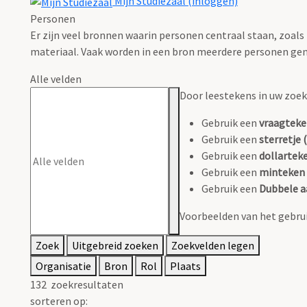
Mijn Studiezaal (inloggen)
Personen
Er zijn veel bronnen waarin personen centraal staan, zoals
materiaal. Vaak worden in een bron meerdere personen gen
Alle velden
Door leestekens in uw zoeko
Gebruik een
vraagteke
Gebruik een
sterretje (
Gebruik een
dollarteke
Gebruik een
minteken 
Gebruik een
Dubbele a
Voorbeelden van het gebrui
Zoek
Uitgebreid zoeken
Zoekvelden legen
Organisatie
Bron
Rol
Plaats
132
zoekresultaten
sorteren op: