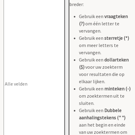
breder:
Gebruik een
vraagteken
(?)
om één letter te
vervangen.
Gebruik een
sterretje (*)
om meer letters te
vervangen.
Gebruik een
dollarteken
($)
voor uw zoekterm
voor resultaten die op
elkaar lijken.
Gebruik een
minteken (-)
om zoektermen uit te
sluiten.
Gebruik een
Dubbele
aanhalingstekens (" ")
aan het begin en einde
van uw zoektermen om