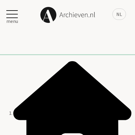
NL
menu