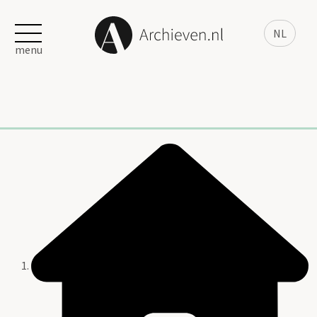
NL
menu