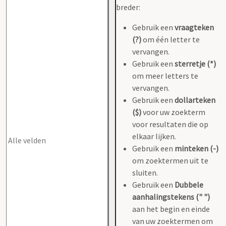
breder:
Gebruik een
vraagteken
(?)
om één letter te
vervangen.
Gebruik een
sterretje (*)
om meer letters te
vervangen.
Gebruik een
dollarteken
($)
voor uw zoekterm
voor resultaten die op
elkaar lijken.
Gebruik een
minteken (-)
om zoektermen uit te
sluiten.
Gebruik een
Dubbele
aanhalingstekens (" ")
aan het begin en einde
van uw zoektermen om