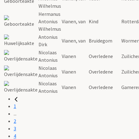
Wilhelmus
Hermanus
Antonius
Vianen
, van
Kind
Rotter
Wilhelmus
Antonius
Vianen
, van
Bruidegom
Wormer
Dirk
Nicolaas
Vianen
Overledene
Zuilich
Antonius
Nicolaas
Vianen
Overledene
Zuilich
Antonius
Nicolaas
Vianen
Overledene
Gamere
Antonius
1
...
2
3
4