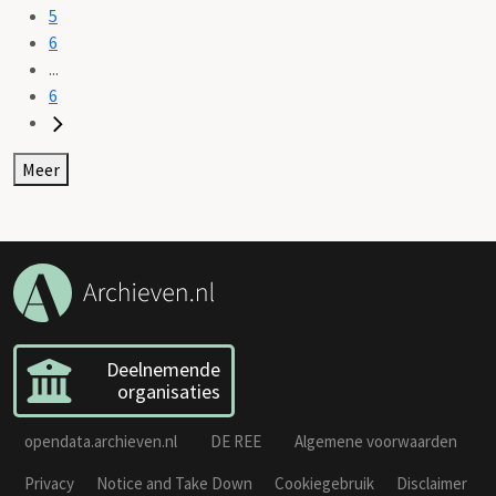
5
6
...
6
Meer
Deelnemende
organisaties
opendata.archieven.nl
DE REE
Algemene voorwaarden
Privacy
Notice and Take Down
Cookiegebruik
Disclaimer