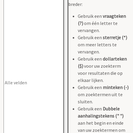
breder:
Gebruik een
vraagteken
(?)
om één letter te
vervangen.
Gebruik een
sterretje (*)
om meer letters te
vervangen.
Gebruik een
dollarteken
($)
voor uw zoekterm
voor resultaten die op
elkaar lijken.
Gebruik een
minteken (-)
om zoektermen uit te
sluiten.
Gebruik een
Dubbele
aanhalingstekens (" ")
aan het begin en einde
van uw zoektermen om