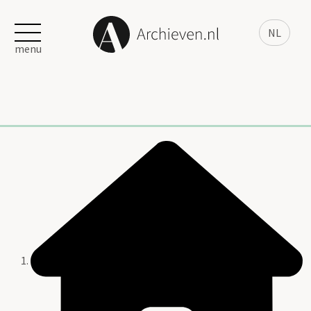
NL
menu