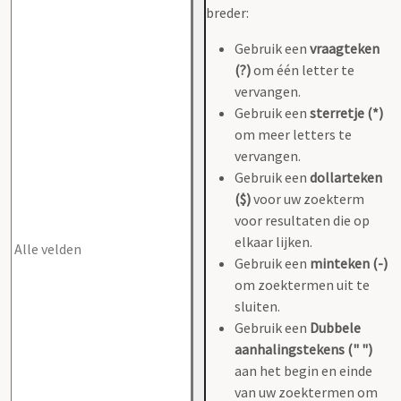
breder:
Gebruik een
vraagteken
(?)
om één letter te
vervangen.
Gebruik een
sterretje (*)
om meer letters te
vervangen.
Gebruik een
dollarteken
($)
voor uw zoekterm
voor resultaten die op
elkaar lijken.
Gebruik een
minteken (-)
om zoektermen uit te
sluiten.
Gebruik een
Dubbele
aanhalingstekens (" ")
aan het begin en einde
van uw zoektermen om