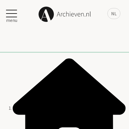
NL
menu