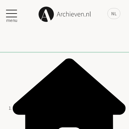
NL
menu