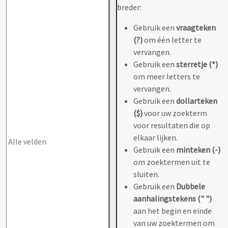
breder:
Gebruik een
vraagteken
(?)
om één letter te
vervangen.
Gebruik een
sterretje (*)
om meer letters te
vervangen.
Gebruik een
dollarteken
($)
voor uw zoekterm
voor resultaten die op
elkaar lijken.
Gebruik een
minteken (-)
om zoektermen uit te
sluiten.
Gebruik een
Dubbele
aanhalingstekens (" ")
aan het begin en einde
van uw zoektermen om