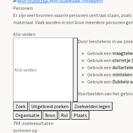
Mijn Studiezaal (inloggen)
Personen
Er zijn veel bronnen waarin personen centraal staan, zoals
materiaal. Vaak worden in een bron meerdere personen gen
Alle velden
Door leestekens in uw zoeko
Gebruik een
vraagteke
Gebruik een
sterretje (
Gebruik een
dollarteke
Gebruik een
minteken 
Gebruik een
Dubbele a
Voorbeelden van het gebrui
Zoek
Uitgebreid zoeken
Zoekvelden legen
Organisatie
Bron
Rol
Plaats
794
zoekresultaten
sorteren op: