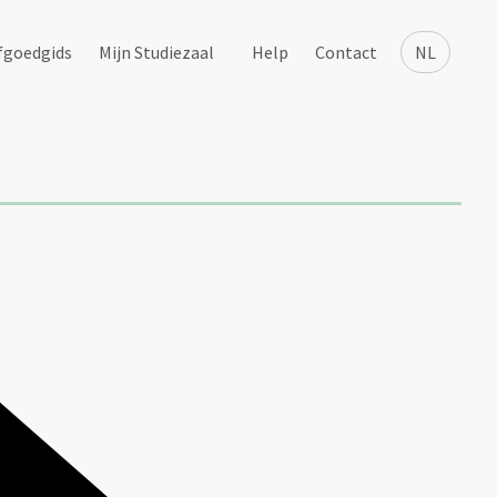
fgoedgids
Mijn Studiezaal
Help
Contact
NL