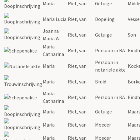
Maria
Riet
,
van
Getuige
Midde
Maria
Lucia
Riet
,
van
Dopeling
Vess
Joanna
Riet
,
van
Getuige
Son
Maria
W
Maria
Riet
,
van
Persoon in RA
Eind
Catharina
Persoon in
Maria
Riet
,
van
Kock
notariële akte
Maria
Riet
,
van
Bruid
Borke
Maria
Riet
,
van
Persoon in RA
Eind
Catharina
Maria
Riet
,
van
Getuige
Maar
Maria
Riet
,
van
Moeder
Maar
Maria
Riet
,
van
Moeder
Maar