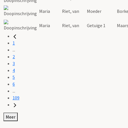
Maria
Riet
,
van
Moeder
Borke
Maria
Riet
,
van
Getuige 1
Maar
1
...
2
3
4
5
6
...
109
Meer