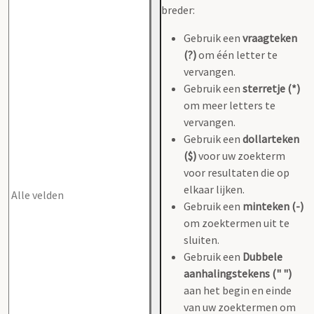
breder:
Gebruik een
vraagteken
(?)
om één letter te
vervangen.
Gebruik een
sterretje (*)
om meer letters te
vervangen.
Gebruik een
dollarteken
($)
voor uw zoekterm
voor resultaten die op
elkaar lijken.
Gebruik een
minteken (-)
om zoektermen uit te
sluiten.
Gebruik een
Dubbele
aanhalingstekens (" ")
aan het begin en einde
van uw zoektermen om