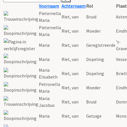
Voornaam
Achternaam
Rol
Plaat
Pieternella
Riet
,
van
Bruid
Aste
Maria
Pieternella
Riet
,
van
Moeder
Eind
Maria
's-
Maria
Riet
,
van
Geregistreerde
Grav
Maria
Riet
,
van
Dopeling
Vess
Maria
Riet
,
van
Dopeling
Briel
Elisabeth
Petronella
Riet
,
van
Moeder
Eind
Maria
Maria
Riet
,
van
Bruid
Domm
Jacobus
Maria
Riet
,
van
Getuige
Mons