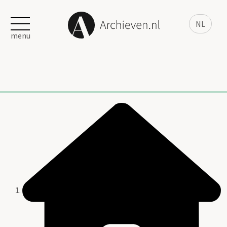
NL
menu