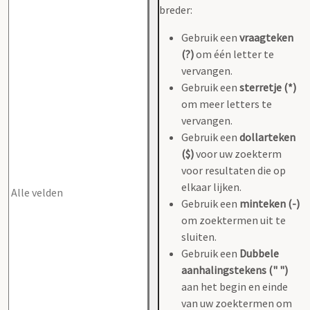
breder:
Gebruik een
vraagteken
(?)
om één letter te
vervangen.
Gebruik een
sterretje (*)
om meer letters te
vervangen.
Gebruik een
dollarteken
($)
voor uw zoekterm
voor resultaten die op
elkaar lijken.
Gebruik een
minteken (-)
om zoektermen uit te
sluiten.
Gebruik een
Dubbele
aanhalingstekens (" ")
aan het begin en einde
van uw zoektermen om