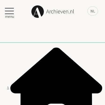
NL
menu