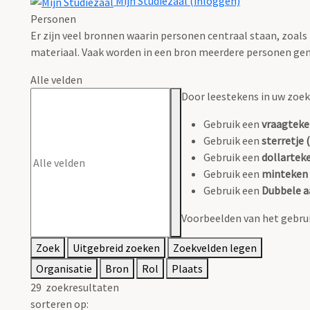
Mijn Studiezaal (inloggen)
Personen
Er zijn veel bronnen waarin personen centraal staan, zoals
materiaal. Vaak worden in een bron meerdere personen gen
Alle velden
Door leestekens in uw zoeko
Gebruik een
vraagteke
Gebruik een
sterretje (
Gebruik een
dollarteke
Gebruik een
minteken 
Gebruik een
Dubbele a
Voorbeelden van het gebrui
Zoek
Uitgebreid zoeken
Zoekvelden legen
Organisatie
Bron
Rol
Plaats
29
zoekresultaten
sorteren op: