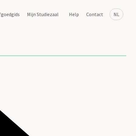
fgoedgids
Mijn Studiezaal
Help
Contact
NL