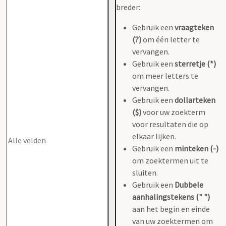
breder:
Gebruik een
vraagteken
(?)
om één letter te
vervangen.
Gebruik een
sterretje (*)
om meer letters te
vervangen.
Gebruik een
dollarteken
($)
voor uw zoekterm
voor resultaten die op
elkaar lijken.
Gebruik een
minteken (-)
om zoektermen uit te
sluiten.
Gebruik een
Dubbele
aanhalingstekens (" ")
aan het begin en einde
van uw zoektermen om