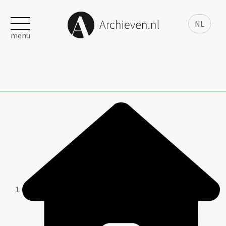
NL
menu