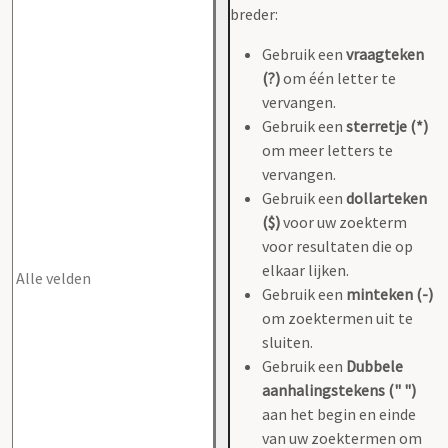
breder:
Gebruik een
vraagteken
(?)
om één letter te
vervangen.
Gebruik een
sterretje (*)
om meer letters te
vervangen.
Gebruik een
dollarteken
($)
voor uw zoekterm
voor resultaten die op
elkaar lijken.
Gebruik een
minteken (-)
om zoektermen uit te
sluiten.
Gebruik een
Dubbele
aanhalingstekens (" ")
aan het begin en einde
van uw zoektermen om