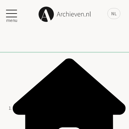
NL
menu