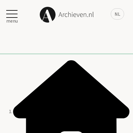
NL
menu