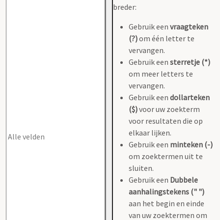
breder:
Gebruik een
vraagteken
(?)
om één letter te
vervangen.
Gebruik een
sterretje (*)
om meer letters te
vervangen.
Gebruik een
dollarteken
($)
voor uw zoekterm
voor resultaten die op
elkaar lijken.
Gebruik een
minteken (-)
om zoektermen uit te
sluiten.
Gebruik een
Dubbele
aanhalingstekens (" ")
aan het begin en einde
van uw zoektermen om