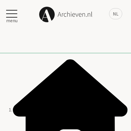
NL
menu