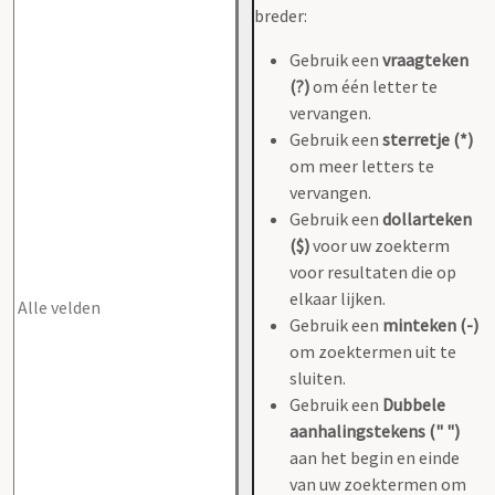
breder:
Gebruik een
vraagteken
(?)
om één letter te
vervangen.
Gebruik een
sterretje (*)
om meer letters te
vervangen.
Gebruik een
dollarteken
($)
voor uw zoekterm
voor resultaten die op
elkaar lijken.
Gebruik een
minteken (-)
om zoektermen uit te
sluiten.
Gebruik een
Dubbele
aanhalingstekens (" ")
aan het begin en einde
van uw zoektermen om