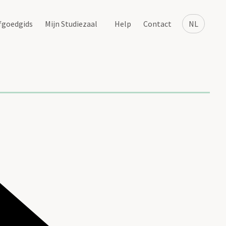
fgoedgids
Mijn Studiezaal
Help
Contact
NL