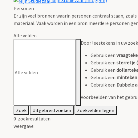
Mijn Studiezaal (inloggen)
Personen
Er zijn veel bronnen waarin personen centraal staan, zoals
materiaal. Vaak worden in een bron meerdere personen gen
Alle velden
Door leestekens in uw zoeko
Gebruik een
vraagteke
Gebruik een
sterretje (
Gebruik een
dollarteke
Gebruik een
minteken 
Gebruik een
Dubbele a
Voorbeelden van het gebrui
Zoek
Uitgebreid zoeken
Zoekvelden legen
0
zoekresultaten
weergave: