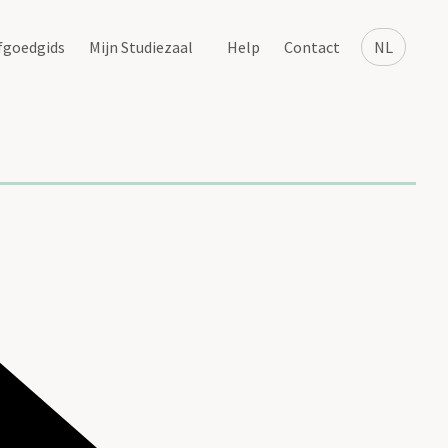
fgoedgids
Mijn Studiezaal
Help
Contact
NL