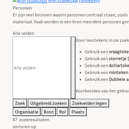
Mijn Studiezaal (inloggen)
Personen
Er zijn veel bronnen waarin personen centraal staan, zoals
materiaal. Vaak worden in een bron meerdere personen gen
Alle velden
Door leestekens in uw zoeko
Gebruik een
vraagteke
Gebruik een
sterretje (
Gebruik een
dollarteke
Gebruik een
minteken 
Gebruik een
Dubbele a
Voorbeelden van het gebrui
Zoek
Uitgebreid zoeken
Zoekvelden legen
Organisatie
Bron
Rol
Plaats
87
zoekresultaten
sorteren op: