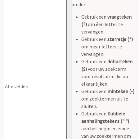
breder:
Gebruik een
vraagteken
(?)
om één letter te
vervangen.
Gebruik een
sterretje (*)
om meer letters te
vervangen.
Gebruik een
dollarteken
($)
voor uw zoekterm
voor resultaten die op
elkaar lijken.
Gebruik een
minteken (-)
om zoektermen uit te
sluiten.
Gebruik een
Dubbele
aanhalingstekens (" ")
aan het begin en einde
van uw zoektermen om