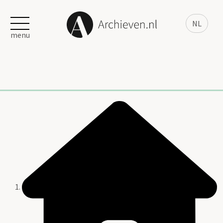
NL
menu