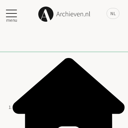
NL
menu