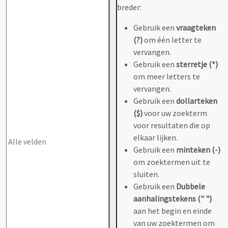
breder:
Gebruik een
vraagteken
(?)
om één letter te
vervangen.
Gebruik een
sterretje (*)
om meer letters te
vervangen.
Gebruik een
dollarteken
($)
voor uw zoekterm
voor resultaten die op
elkaar lijken.
Gebruik een
minteken (-)
om zoektermen uit te
sluiten.
Gebruik een
Dubbele
aanhalingstekens (" ")
aan het begin en einde
van uw zoektermen om