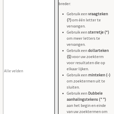
breder:
Gebruik een
vraagteken
(?)
om één letter te
vervangen.
Gebruik een
sterretje (*)
om meer letters te
vervangen.
Gebruik een
dollarteken
($)
voor uw zoekterm
voor resultaten die op
elkaar lijken.
Gebruik een
minteken (-)
om zoektermen uit te
sluiten.
Gebruik een
Dubbele
aanhalingstekens (" ")
aan het begin en einde
van uw zoektermen om