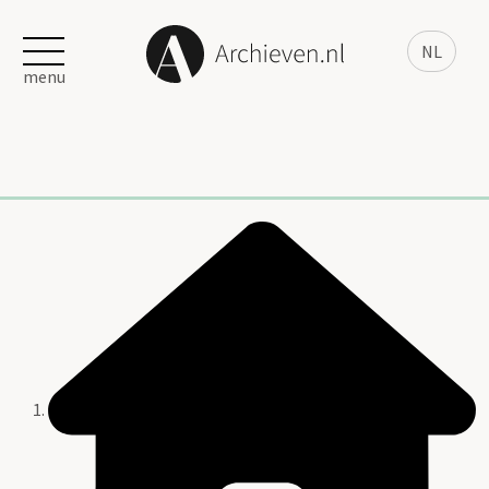
NL
menu