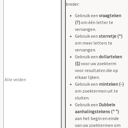
breder:
Gebruik een
vraagteken
(?)
om één letter te
vervangen.
Gebruik een
sterretje (*)
om meer letters te
vervangen.
Gebruik een
dollarteken
($)
voor uw zoekterm
voor resultaten die op
elkaar lijken.
Gebruik een
minteken (-)
om zoektermen uit te
sluiten.
Gebruik een
Dubbele
aanhalingstekens (" ")
aan het begin en einde
van uw zoektermen om