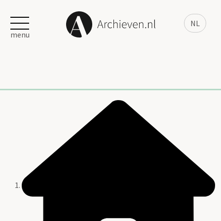
NL
menu