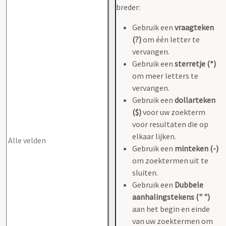
breder:
Gebruik een
vraagteken
(?)
om één letter te
vervangen.
Gebruik een
sterretje (*)
om meer letters te
vervangen.
Gebruik een
dollarteken
($)
voor uw zoekterm
voor resultaten die op
elkaar lijken.
Gebruik een
minteken (-)
om zoektermen uit te
sluiten.
Gebruik een
Dubbele
aanhalingstekens (" ")
aan het begin en einde
van uw zoektermen om