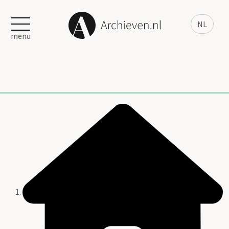
NL
menu