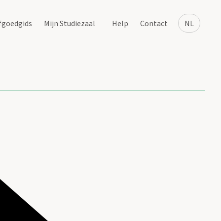
fgoedgids
Mijn Studiezaal
Help
Contact
NL