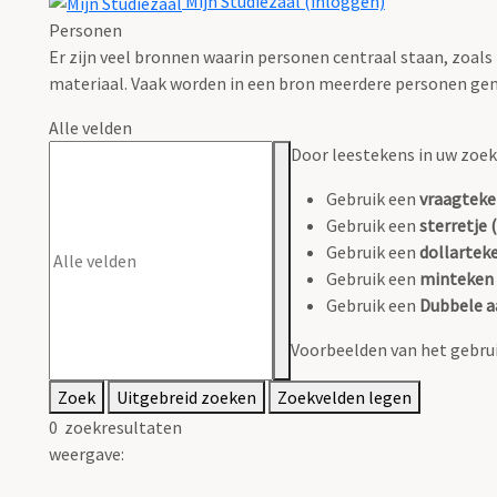
Mijn Studiezaal (inloggen)
Personen
Er zijn veel bronnen waarin personen centraal staan, zoals
materiaal. Vaak worden in een bron meerdere personen gen
Alle velden
Door leestekens in uw zoeko
Gebruik een
vraagteke
Gebruik een
sterretje (
Gebruik een
dollarteke
Gebruik een
minteken 
Gebruik een
Dubbele a
Voorbeelden van het gebrui
Zoek
Uitgebreid zoeken
Zoekvelden legen
0
zoekresultaten
weergave: