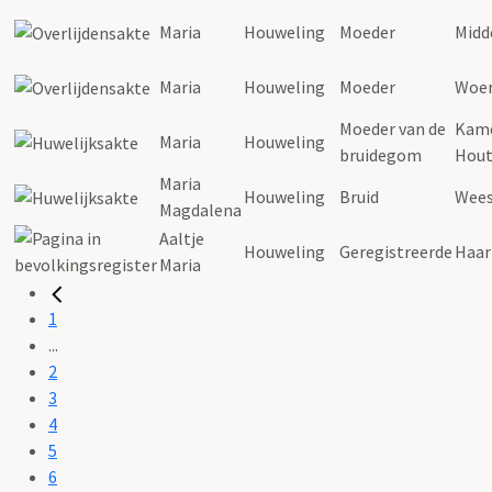
Maria
Houweling
Moeder
Midd
Maria
Houweling
Moeder
Woe
Moeder van de
Kame
Maria
Houweling
bruidegom
Hout
Maria
Houweling
Bruid
Wees
Magdalena
Aaltje
Houweling
Geregistreerde
Haa
Maria
1
...
2
3
4
5
6