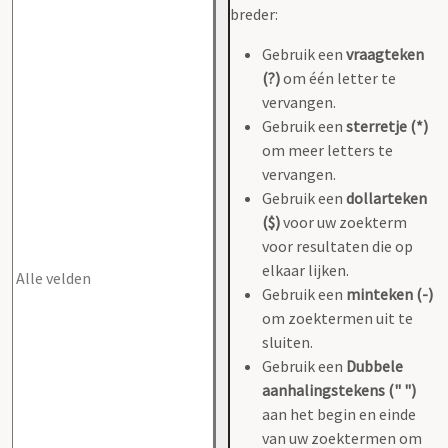
breder:
Gebruik een
vraagteken
(?)
om één letter te
vervangen.
Gebruik een
sterretje (*)
om meer letters te
vervangen.
Gebruik een
dollarteken
($)
voor uw zoekterm
voor resultaten die op
elkaar lijken.
Gebruik een
minteken (-)
om zoektermen uit te
sluiten.
Gebruik een
Dubbele
aanhalingstekens (" ")
aan het begin en einde
van uw zoektermen om