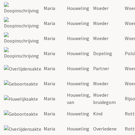
Maria
Houweling
Moeder
Woe
Maria
Houweling
Moeder
Woe
Maria
Houweling
Moeder
Woe
Maria
Houweling
Dopeling
Pols
Maria
Houweling
Partner
Woe
Maria
Houweling
Moeder
Woe
Houweling
,
Moeder
Maria
Rijs
van
bruidegom
Maria
Houweling
Kind
Rot
Maria
Houweling
Overledene
Rot