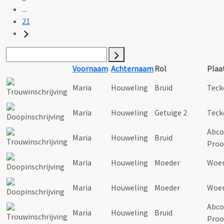
...
21
Voornaam
Achternaam
Rol
Plaa
Maria
Houweling
Bruid
Teck
Maria
Houweling
Getuige 2
Teck
Abco
Maria
Houweling
Bruid
Proo
Maria
Houweling
Moeder
Woe
Maria
Houweling
Moeder
Woe
Abco
Maria
Houweling
Bruid
Proo