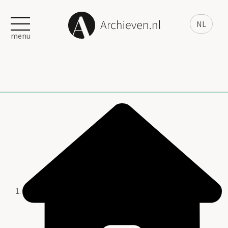
NL
menu