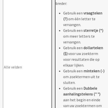
breder:
Gebruik een
vraagteken
(?)
om één letter te
vervangen.
Gebruik een
sterretje (*)
om meer letters te
vervangen.
Gebruik een
dollarteken
($)
voor uw zoekterm
voor resultaten die op
elkaar lijken.
Gebruik een
minteken (-)
om zoektermen uit te
sluiten.
Gebruik een
Dubbele
aanhalingstekens (" ")
aan het begin en einde
van uw zoektermen om