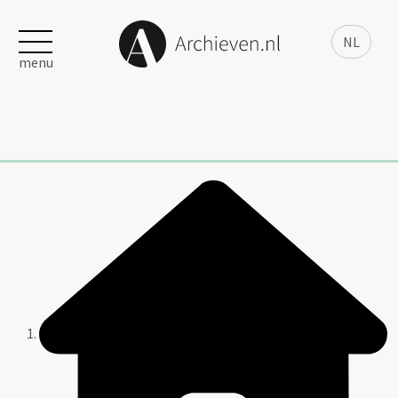
NL
menu