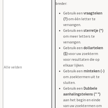
breder:
Gebruik een
vraagteken
(?)
om één letter te
vervangen.
Gebruik een
sterretje (*)
om meer letters te
vervangen.
Gebruik een
dollarteken
($)
voor uw zoekterm
voor resultaten die op
elkaar lijken.
Gebruik een
minteken (-)
om zoektermen uit te
sluiten.
Gebruik een
Dubbele
aanhalingstekens (" ")
aan het begin en einde
van uw zoektermen om