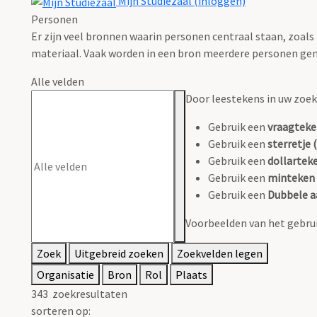
Mijn Studiezaal (inloggen)
Personen
Er zijn veel bronnen waarin personen centraal staan, zoals
materiaal. Vaak worden in een bron meerdere personen gen
Alle velden
Door leestekens in uw zoeko
Gebruik een
vraagteke
Gebruik een
sterretje (
Gebruik een
dollarteke
Gebruik een
minteken 
Gebruik een
Dubbele a
Voorbeelden van het gebrui
Zoek
Uitgebreid zoeken
Zoekvelden legen
Organisatie
Bron
Rol
Plaats
343
zoekresultaten
sorteren op: