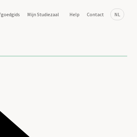
fgoedgids
Mijn Studiezaal
Help
Contact
NL