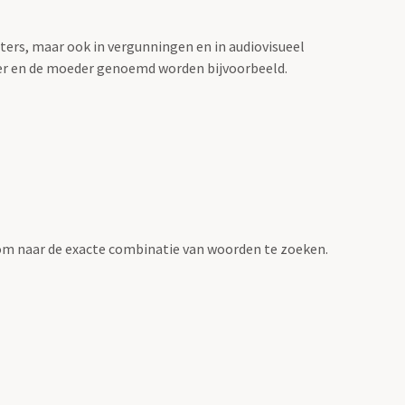
sters, maar ook in vergunningen en in audiovisueel
der en de moeder genoemd worden bijvoorbeeld.
om naar de exacte combinatie van woorden te zoeken.