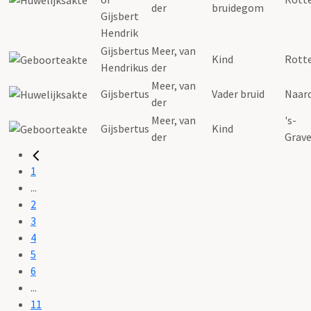
der
bruidegom
Gijsbert
Hendrik
Gijsbertus
Meer
,
van
Kind
Rott
Hendrikus
der
Meer
,
van
Gijsbertus
Vader bruid
Naar
der
Meer
,
van
's-
Gijsbertus
Kind
der
Grav
1
...
2
3
4
5
6
...
11