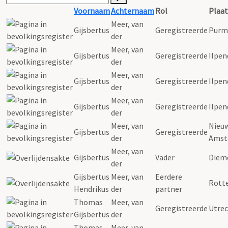
Voornaam
Achternaam
Rol
Plaat
Meer
,
van
Gijsbertus
Geregistreerde
Purm
der
Meer
,
van
Gijsbertus
Geregistreerde
Ilpe
der
Meer
,
van
Gijsbertus
Geregistreerde
Ilpe
der
Meer
,
van
Gijsbertus
Geregistreerde
Ilpe
der
Meer
,
van
Nieu
Gijsbertus
Geregistreerde
der
Amst
Meer
,
van
Gijsbertus
Vader
Diem
der
Gijsbertus
Meer
,
van
Eerdere
Rott
Hendrikus
der
partner
Thomas
Meer
,
van
Geregistreerde
Utre
Gijsbertus
der
Thomas
Meer
,
van