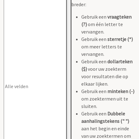
breder:
Gebruik een
vraagteken
(?)
om één letter te
vervangen.
Gebruik een
sterretje (*)
om meer letters te
vervangen.
Gebruik een
dollarteken
($)
voor uw zoekterm
voor resultaten die op
elkaar lijken.
Gebruik een
minteken (-)
om zoektermen uit te
sluiten.
Gebruik een
Dubbele
aanhalingstekens (" ")
aan het begin en einde
van uw zoektermen om