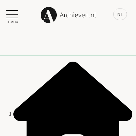
NL
menu