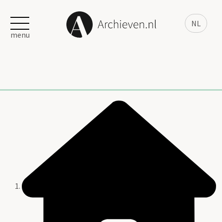
NL
menu