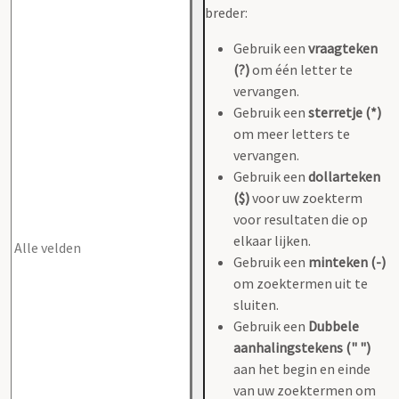
breder:
Gebruik een
vraagteken
(?)
om één letter te
vervangen.
Gebruik een
sterretje (*)
om meer letters te
vervangen.
Gebruik een
dollarteken
($)
voor uw zoekterm
voor resultaten die op
elkaar lijken.
Gebruik een
minteken (-)
om zoektermen uit te
sluiten.
Gebruik een
Dubbele
aanhalingstekens (" ")
aan het begin en einde
van uw zoektermen om