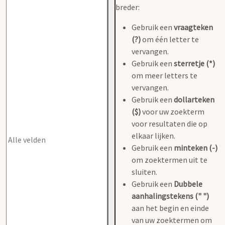
breder:
Gebruik een
vraagteken
(?)
om één letter te
vervangen.
Gebruik een
sterretje (*)
om meer letters te
vervangen.
Gebruik een
dollarteken
($)
voor uw zoekterm
voor resultaten die op
elkaar lijken.
Gebruik een
minteken (-)
om zoektermen uit te
sluiten.
Gebruik een
Dubbele
aanhalingstekens (" ")
aan het begin en einde
van uw zoektermen om