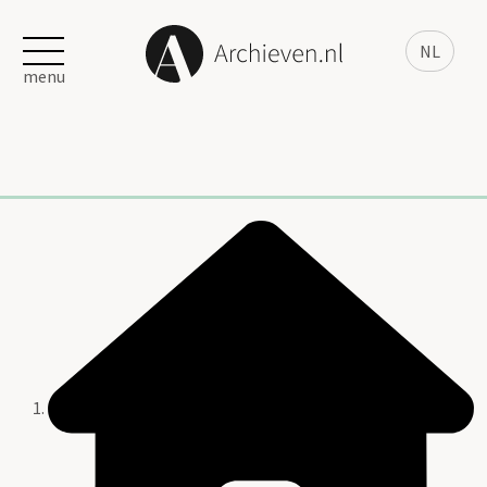
NL
menu