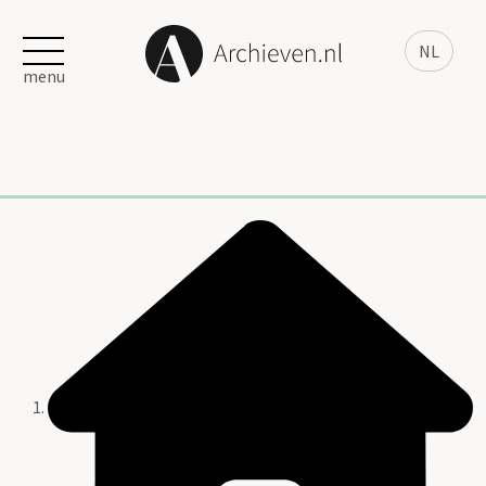
NL
menu