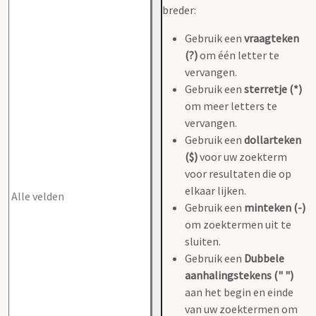
breder:
Gebruik een
vraagteken
(?)
om één letter te
vervangen.
Gebruik een
sterretje (*)
om meer letters te
vervangen.
Gebruik een
dollarteken
($)
voor uw zoekterm
voor resultaten die op
elkaar lijken.
Gebruik een
minteken (-)
om zoektermen uit te
sluiten.
Gebruik een
Dubbele
aanhalingstekens (" ")
aan het begin en einde
van uw zoektermen om