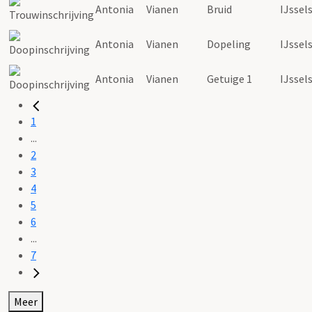
Antonia
Vianen
Bruid
IJssel
Antonia
Vianen
Dopeling
IJssel
Antonia
Vianen
Getuige 1
IJssel
1
...
2
3
4
5
6
...
7
Meer