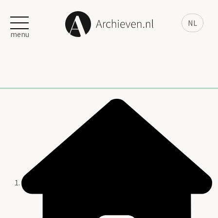
NL
menu