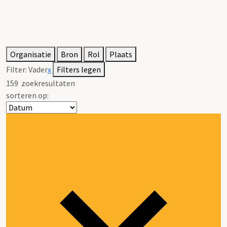
Organisatie
Bron
Rol
Plaats
Filter:
Vader
x
Filters legen
159
zoekresultaten
sorteren op: