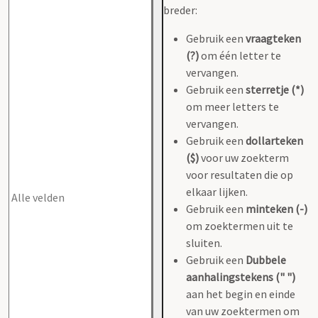
breder:
Gebruik een
vraagteken
(?)
om één letter te
vervangen.
Gebruik een
sterretje (*)
om meer letters te
vervangen.
Gebruik een
dollarteken
($)
voor uw zoekterm
voor resultaten die op
elkaar lijken.
Gebruik een
minteken (-)
om zoektermen uit te
sluiten.
Gebruik een
Dubbele
aanhalingstekens (" ")
aan het begin en einde
van uw zoektermen om