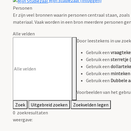
Mijn Studiezaal (inloggen)
Personen
Er zijn veel bronnen waarin personen centraal staan, zoals
materiaal. Vaak worden in een bron meerdere personen gen
Alle velden
Door leestekens in uw zoeko
Gebruik een
vraagteke
Gebruik een
sterretje (
Gebruik een
dollarteke
Gebruik een
minteken 
Gebruik een
Dubbele a
Voorbeelden van het gebrui
Zoek
Uitgebreid zoeken
Zoekvelden legen
0
zoekresultaten
weergave: