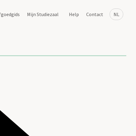
fgoedgids
Mijn Studiezaal
Help
Contact
NL