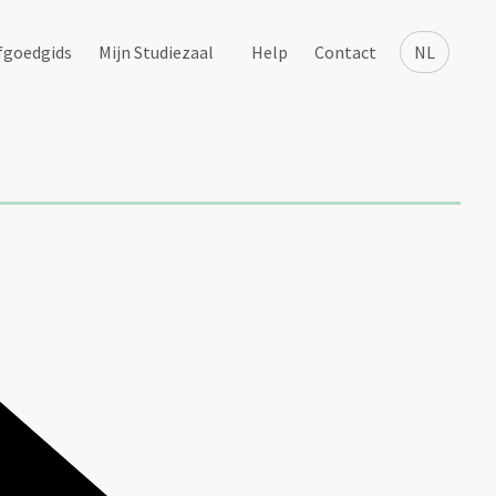
fgoedgids
Mijn Studiezaal
Help
Contact
NL