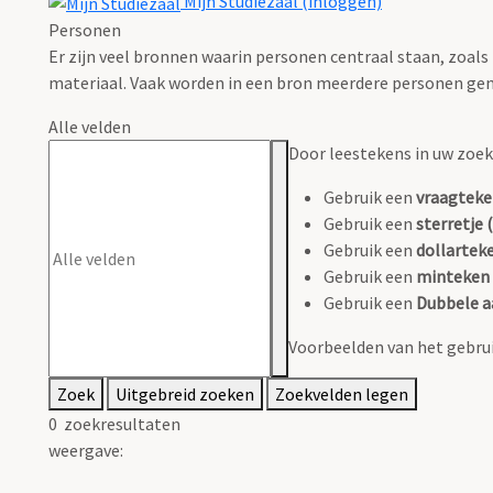
Mijn Studiezaal (inloggen)
Personen
Er zijn veel bronnen waarin personen centraal staan, zoals
materiaal. Vaak worden in een bron meerdere personen gen
Alle velden
Door leestekens in uw zoeko
Gebruik een
vraagteke
Gebruik een
sterretje (
Gebruik een
dollarteke
Gebruik een
minteken 
Gebruik een
Dubbele a
Voorbeelden van het gebrui
Zoek
Uitgebreid zoeken
Zoekvelden legen
0
zoekresultaten
weergave: