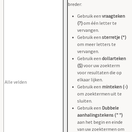
breder:
Gebruik een
vraagteken
(?)
om één letter te
vervangen.
Gebruik een
sterretje (*)
om meer letters te
vervangen.
Gebruik een
dollarteken
($)
voor uw zoekterm
voor resultaten die op
elkaar lijken.
Gebruik een
minteken (-)
om zoektermen uit te
sluiten.
Gebruik een
Dubbele
aanhalingstekens (" ")
aan het begin en einde
van uw zoektermen om