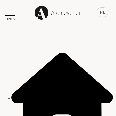
NL
menu