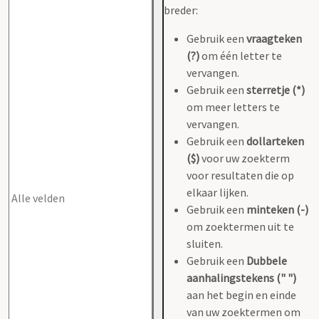
breder:
Gebruik een
vraagteken
(?)
om één letter te
vervangen.
Gebruik een
sterretje (*)
om meer letters te
vervangen.
Gebruik een
dollarteken
($)
voor uw zoekterm
voor resultaten die op
elkaar lijken.
Gebruik een
minteken (-)
om zoektermen uit te
sluiten.
Gebruik een
Dubbele
aanhalingstekens (" ")
aan het begin en einde
van uw zoektermen om