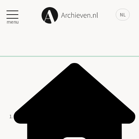
NL
menu