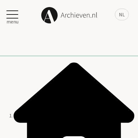
NL
menu