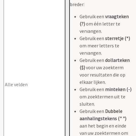
breder:
Gebruik een
vraagteken
(?)
om één letter te
vervangen.
Gebruik een
sterretje (*)
om meer letters te
vervangen.
Gebruik een
dollarteken
($)
voor uw zoekterm
voor resultaten die op
elkaar lijken.
Gebruik een
minteken (-)
om zoektermen uit te
sluiten.
Gebruik een
Dubbele
aanhalingstekens (" ")
aan het begin en einde
van uw zoektermen om