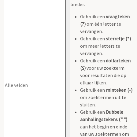
breder:
Gebruik een
vraagteken
(?)
om één letter te
vervangen.
Gebruik een
sterretje (*)
om meer letters te
vervangen.
Gebruik een
dollarteken
($)
voor uw zoekterm
voor resultaten die op
elkaar lijken.
Gebruik een
minteken (-)
om zoektermen uit te
sluiten.
Gebruik een
Dubbele
aanhalingstekens (" ")
aan het begin en einde
van uw zoektermen om