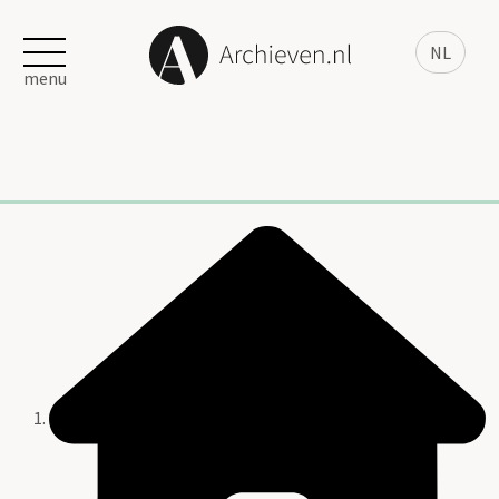
NL
menu