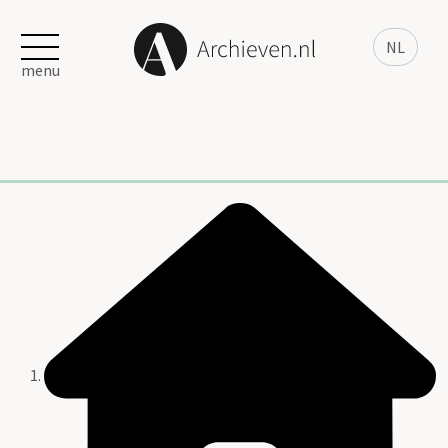
NL
menu