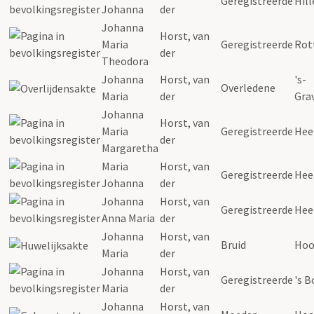
Geregistreerde
Hil
Johanna
der
Johanna
Horst
,
van
Maria
Geregistreerde
Rot
der
Theodora
Johanna
Horst
,
van
's-
Overledene
Maria
der
Gra
Johanna
Horst
,
van
Maria
Geregistreerde
Hee
der
Margaretha
Maria
Horst
,
van
Geregistreerde
Hee
Johanna
der
Johanna
Horst
,
van
Geregistreerde
Hee
Anna
Maria
der
Johanna
Horst
,
van
Bruid
Hoo
Maria
der
Johanna
Horst
,
van
Geregistreerde
's B
Maria
der
Johanna
Horst
,
van