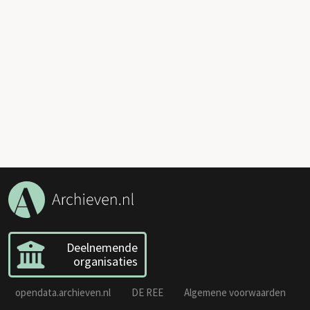
Deelnemende
organisaties
opendata.archieven.nl
DE REE
Algemene voorwaarden