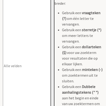
breder:
Gebruik een
vraagteken
(?)
om één letter te
vervangen.
Gebruik een
sterretje (*)
om meer letters te
vervangen.
Gebruik een
dollarteken
($)
voor uw zoekterm
voor resultaten die op
elkaar lijken.
Gebruik een
minteken (-)
om zoektermen uit te
sluiten.
Gebruik een
Dubbele
aanhalingstekens (" ")
aan het begin en einde
van uw zoektermen om