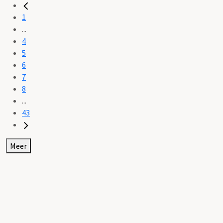
1
...
4
5
6
7
8
...
43
Meer