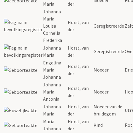
Moeder
Hoo
Maria
der
Johanna
Maria
Horst
,
van
Louisa
Geregistreerde
Zal
der
Cornelia
Frederika
Johanna
Horst
,
van
Geregistreerde
Ove
Maria
der
Engelina
Horst
,
van
Maria
Moeder
Dri
der
Johanna
Johanna
Horst
,
van
Maria
Moeder
Hoo
der
Antonia
Johanna
Horst
,
van
Moeder van de
Utr
Maria
der
bruidegom
Maria
Horst
,
van
Kind
Rot
Johanna
der