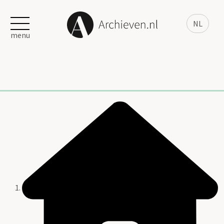
NL
menu