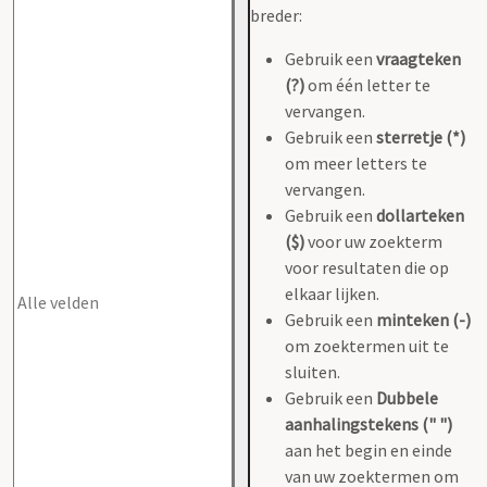
breder:
Gebruik een
vraagteken
(?)
om één letter te
vervangen.
Gebruik een
sterretje (*)
om meer letters te
vervangen.
Gebruik een
dollarteken
($)
voor uw zoekterm
voor resultaten die op
elkaar lijken.
Gebruik een
minteken (-)
om zoektermen uit te
sluiten.
Gebruik een
Dubbele
aanhalingstekens (" ")
aan het begin en einde
van uw zoektermen om