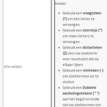
breder:
Gebruik een
vraagteken
(?)
om één letter te
vervangen.
Gebruik een
sterretje (*)
om meer letters te
vervangen.
Gebruik een
dollarteken
($)
voor uw zoekterm
voor resultaten die op
elkaar lijken.
Gebruik een
minteken (-)
om zoektermen uit te
sluiten.
Gebruik een
Dubbele
aanhalingstekens (" ")
aan het begin en einde
van uw zoektermen om