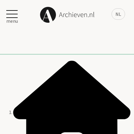
NL
menu