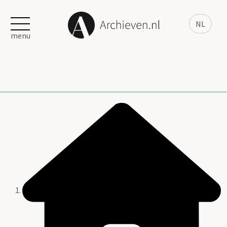
NL
menu