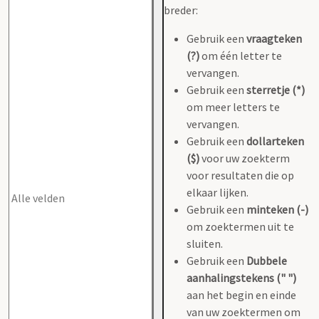
breder:
Gebruik een
vraagteken
(?)
om één letter te
vervangen.
Gebruik een
sterretje (*)
om meer letters te
vervangen.
Gebruik een
dollarteken
($)
voor uw zoekterm
voor resultaten die op
elkaar lijken.
Gebruik een
minteken (-)
om zoektermen uit te
sluiten.
Gebruik een
Dubbele
aanhalingstekens (" ")
aan het begin en einde
van uw zoektermen om