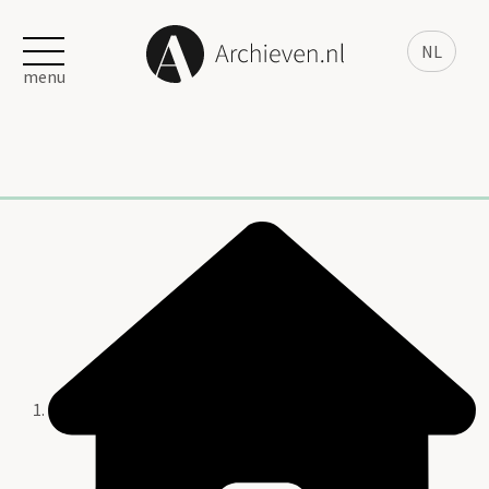
NL
menu