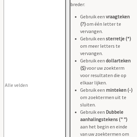
breder:
Gebruik een
vraagteken
(?)
om één letter te
vervangen.
Gebruik een
sterretje (*)
om meer letters te
vervangen.
Gebruik een
dollarteken
($)
voor uw zoekterm
voor resultaten die op
elkaar lijken.
Gebruik een
minteken (-)
om zoektermen uit te
sluiten.
Gebruik een
Dubbele
aanhalingstekens (" ")
aan het begin en einde
van uw zoektermen om