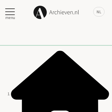
NL
menu