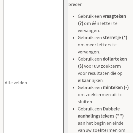
breder:
Gebruik een
vraagteken
(?)
om één letter te
vervangen.
Gebruik een
sterretje (*)
om meer letters te
vervangen.
Gebruik een
dollarteken
($)
voor uw zoekterm
voor resultaten die op
elkaar lijken.
Gebruik een
minteken (-)
om zoektermen uit te
sluiten.
Gebruik een
Dubbele
aanhalingstekens (" ")
aan het begin en einde
van uw zoektermen om