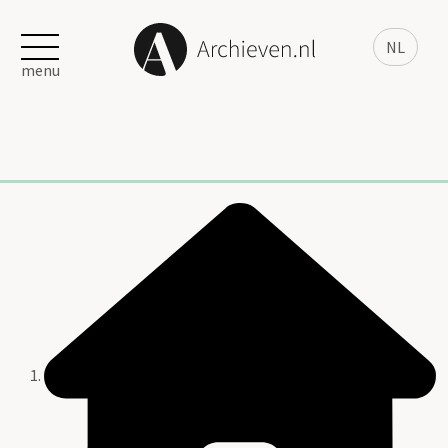
NL
menu