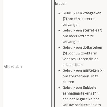
breder:
Gebruik een
vraagteken
(?)
om één letter te
vervangen.
Gebruik een
sterretje (*)
om meer letters te
vervangen.
Gebruik een
dollarteken
($)
voor uw zoekterm
voor resultaten die op
elkaar lijken.
Gebruik een
minteken (-)
om zoektermen uit te
sluiten.
Gebruik een
Dubbele
aanhalingstekens (" ")
aan het begin en einde
van uw zoektermen om